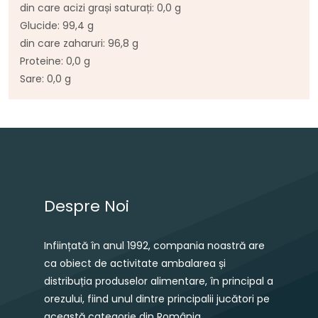
din care acizi grași saturați: 0,0 g
Glucide: 99,4 g
din care zaharuri: 96,8 g
Proteine: 0,0 g
Sare: 0,0 g
Navigare în articole
Despre Noi
Inființată în anul 1992, compania noastră are
ca obiect de activitate ambalarea și
distribuția produselor alimentare, în principal a
orezului, fiind unul dintre principalii jucători pe
această categorie din România.