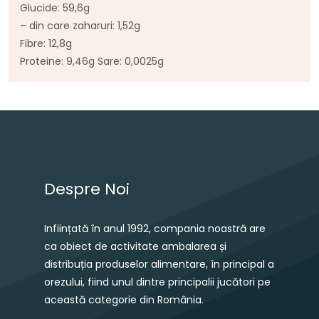
Glucide: 59,6g
–
din
care
zaharuri: 1,52g
Fibre: 12,8g
Proteine: 9,46g
Sare
: 0,0025g
Navigare în articole
Despre Noi
Inființată în anul 1992, compania noastră are
ca obiect de activitate ambalarea și
distribuția produselor alimentare, în principal a
orezului, fiind unul dintre principalii jucători pe
această categorie din România.