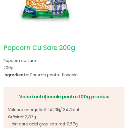
Popcorn Cu Sare 200g
Popcorn cu sare
200g
Ingrediente:
Porumb pentru floricele.
Valori nutriționale pentru 100g produs:
Valoare
energetică
: 1420kj/ 347kcal
Grăsimi
: 3,87g
–
din
care
acizi
grași
saturați
: 0,57g