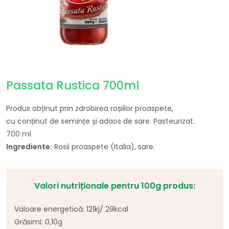
Passata Rustica 700ml
Produs
obținut
prin
zdrobirea
roșiilor
proaspete,
cu
conținut
de
semințe
și
adaos de
sare
. Pasteurizat.
700 ml
Ingrediente:
Rosii proaspete (Italia), sare.
Valori nutriționale pentru 100g produs:
Valoare
energetică
: 121kj/ 29kcal
Grăsimi
: 0,10g