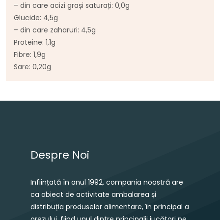
–
din
care
acizi
grași
saturați
: 0,0g
Glucide: 4,5g
–
din
care
zaharuri: 4,5g
Proteine: 1,1g
Fibre: 1,9g
Sare
: 0,20g
Navigare în articole
Despre Noi
Inființată în anul 1992, compania noastră are
ca obiect de activitate ambalarea și
distribuția produselor alimentare, în principal a
orezului, fiind unul dintre principalii jucători pe