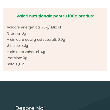
Valori nutriționale pentru 100g produs:
Valoare energetica: 75kj/ 18kcal
Grasimi: 0g
– din care acizi grasi saturati: 0,0g
Glucide: 4,1g
– din care zaharuri: 4g
Proteine: 0g
Sare: 0,01g
Navigare în articole
Despre Noi