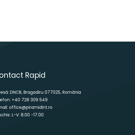
ontact Rapid
resă: DNCB, Bragadiru 077025, România
lefon: +40 728 309 549
ail: office@piramidint.ro
chis: L-V: 8.00 -17.00