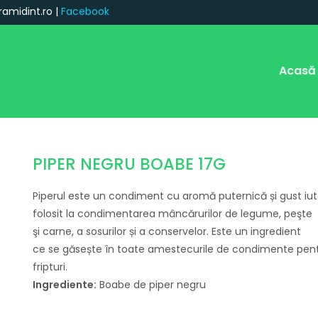
ramidint.ro |
Facebook
Acasă
PIPER NEGRU BOABE 17G
Piperul este un condiment cu
aromă
puternică
și
gust iut
folosit
la
condimentarea
mâncărurilor
de legume, peşte
şi
carne
, a sosurilor
și
a conservelor. Este un ingredient
ce
se
găsește
în
toate amestecurile de condimente pen
fripturi.
Ingrediente:
Boabe de piper negru