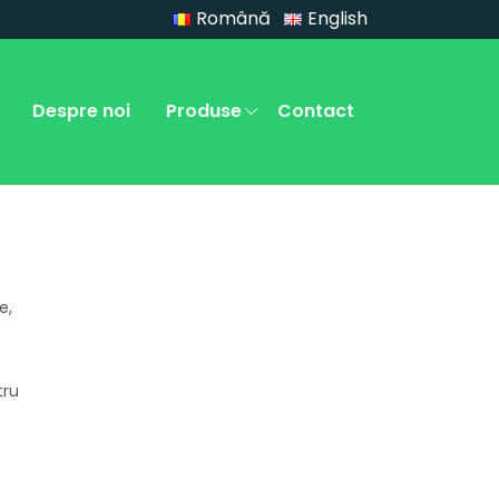
Română
English
Despre noi
Produse
Contact
e,
tru