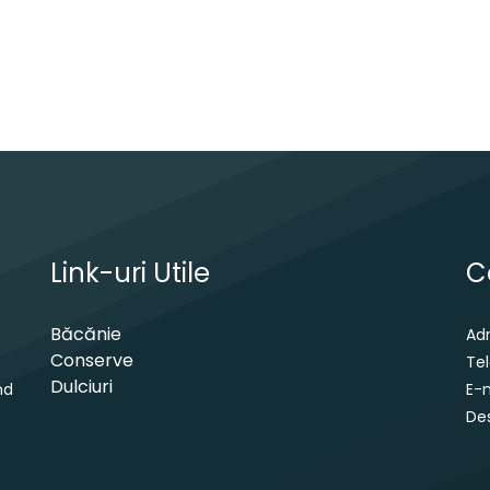
Link-uri Utile
C
Băcănie
Ad
Conserve
Te
Dulciuri
nd
E-m
Des