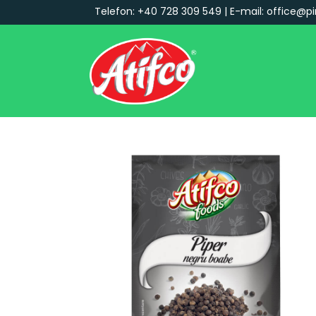
Telefon: +40 728 309 549 | E-mail: office@pi
Navigare principală