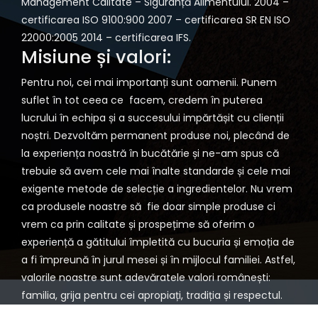
Management Calitate – Siguranță Alimentului. 2004 –
certificarea ISO 9100:900 2007 – certificarea SR EN ISO
22000:2005 2014 – certificarea IFS.
Misiune și valori:
Pentru noi, cei mai importanți sunt oamenii. Punem
suflet în tot ceea ce facem, credem în puterea
lucrului în echipa și a succesului impărtășit cu clienții
noștri. Dezvoltăm permanent produse noi, plecând de
la experiența noastră în bucătărie și ne-am spus că
trebuie să avem cele mai înalte standarde și cele mai
exigente metode de selecție a ingredientelor. Nu vrem
ca produsele noastre să fie doar simple produse ci
vrem ca prin calitate și prospețime să oferim o
experiență a gătitului împletită cu bucuria și emoția de
a fi împreună în jurul mesei și în mijlocul familiei. Astfel,
valorile noastre sunt adevăratele valori românești:
familia, grija pentru cei apropiați, tradiția și respectul.