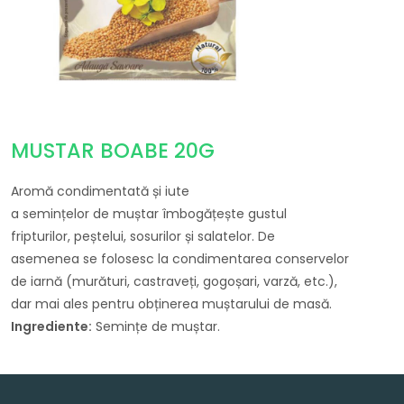
MUSTAR BOABE 20G
Aromă
condimentată
și
iute
a
semințelor
de
muștar
îmbogățește
gustul
fripturilor,
peștelui
, sosurilor
și
salatelor. De
asemenea
se
folosesc
la
condimentarea conservelor
de
iarnă
(
murături
,
castraveți
,
gogoșari
,
varză
, etc.),
dar
mai
ales
pentru
obținerea
muștarului
de
masă
.
Ingrediente:
Semințe de muștar.
Navigare în articole